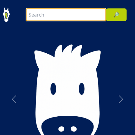
🔎
前へ
次へ