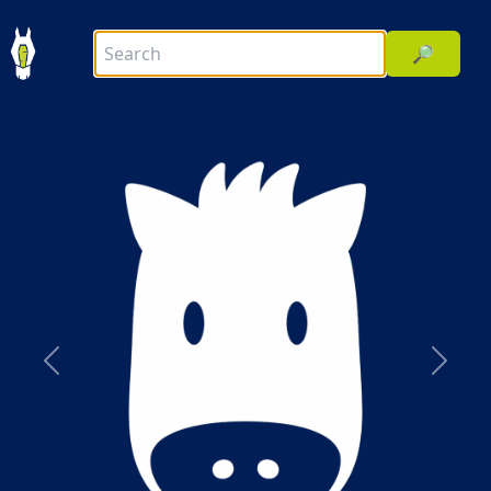
🔎
前へ
次へ