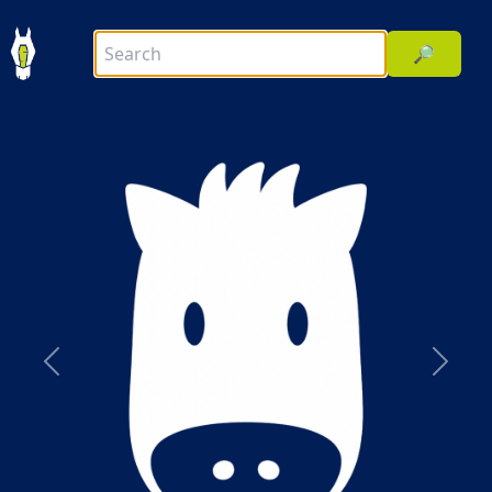
🔎
前へ
次へ