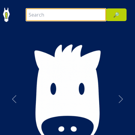
🔎
前へ
次へ