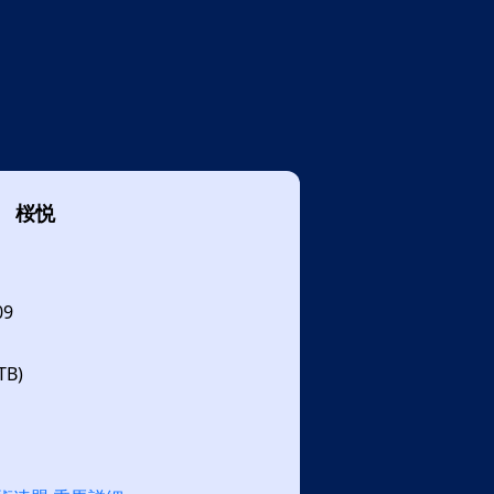
桜悦
09
B)