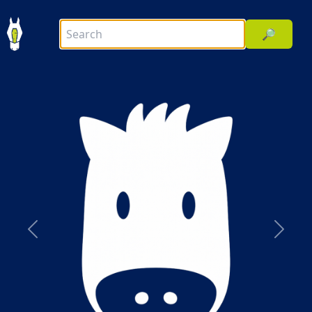
🔎
前へ
次へ