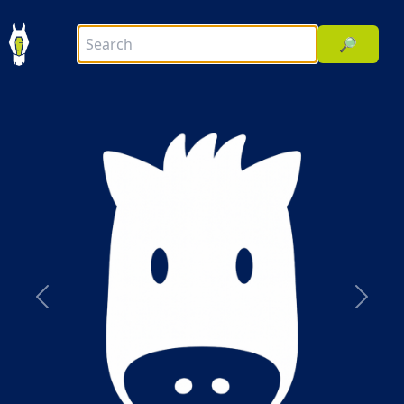
🔎
前へ
次へ