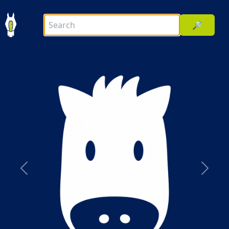
🔎
前へ
次へ