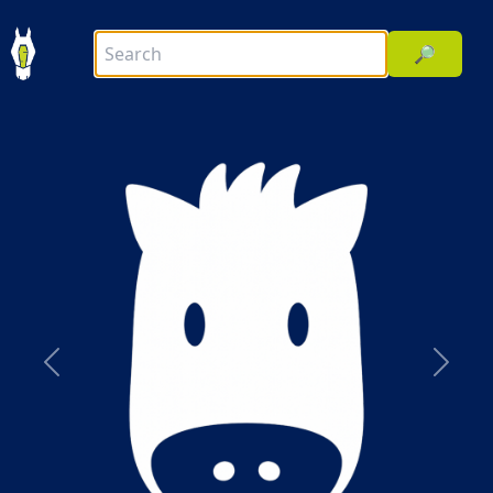
🔎
前へ
次へ