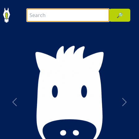
🔎
前へ
次へ