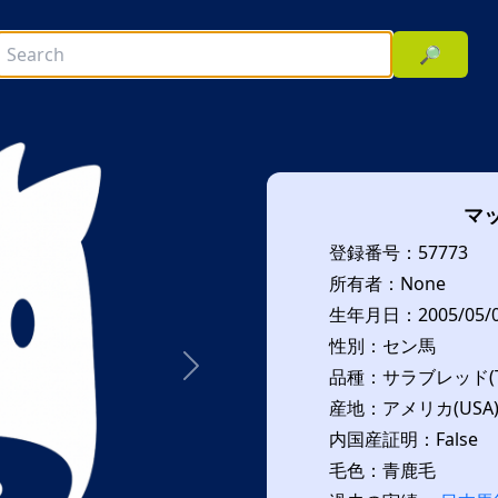
🔎
マ
登録番号：57773
所有者：None
生年月日：2005/05/
性別：セン馬
品種：サラブレッド(T
次へ
産地：アメリカ(USA
内国産証明：False
毛色：青鹿毛