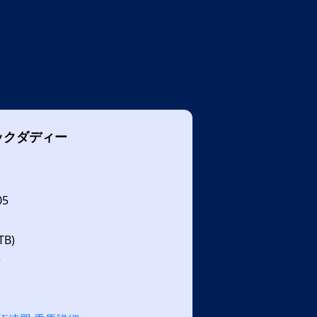
ックダディー
05
B)
)