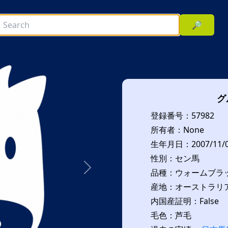
🔎
グ
登録番号：57982
所有者：None
生年月日：2007/11/
性別：セン馬
品種：ウォームブラッ
次へ
産地：オーストラリア(
内国産証明：False
毛色：芦毛