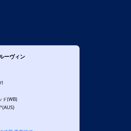
ルーヴィン
01
ド(WB)
AUS)