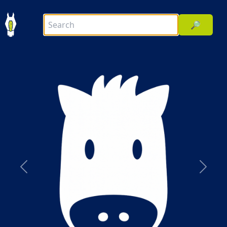
🔎
前へ
次へ