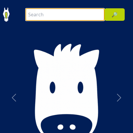
🔎
前へ
次へ