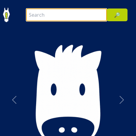
🔎
前へ
次へ