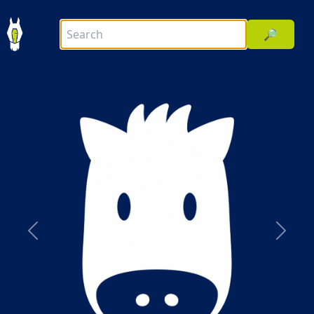
🔎
前へ
次へ