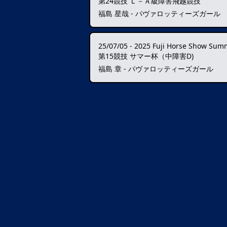
第24競技 Ｌ－Ａ級障害飛越競技
福島 星哉 - パヴァロッティーズガール
25/07/05
-
2025 Fuji Horse Show Summer Grand
第15競技 サマー杯（中障害D)
福島 章 - パヴァロッティーズガール
データ読込中・・・️