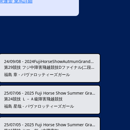
術連盟 乗馬詳細
24/09/08
-
2024FujiHorseShowAutmunGrandPrixCSI1*-W★★★★
第29競技 フジ中障害飛越競技Dファイナル(二段階)
福島 章 - パヴァロッティーズガール
25/07/06
-
2025 Fuji Horse Show Summer Grand Prix ★★★
第24競技 Ｌ－Ａ級障害飛越競技
福島 星哉 - パヴァロッティーズガール
25/07/05
-
2025 Fuji Horse Show Summer Grand Prix ★★★