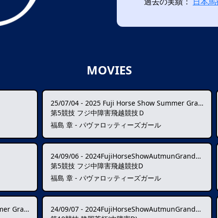
過去の実績：
日本馬
MOVIES
25/07/04
-
2025 Fuji Horse Show Summer Grand Prix ★★★
第5競技 フジ中障害飛越競技Ｄ
福島 章 - パヴァロッティーズガール
24/09/06
-
2024FujiHorseShowAutmunGrandPrixCSI1*-W★★★★
第5競技 フジ中障害飛越競技D
福島 章 - パヴァロッティーズガール
 Prix ★★★
24/09/07
-
2024FujiHorseShowAutmunGrandPrixCSI1*-W★★★★