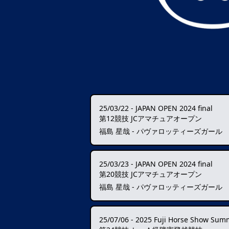
25/03/22
-
JAPAN OPEN 2024 final
第12競技 JCアマチュアオープン
福島 星哉 - パヴァロッティーズガール
25/03/23
-
JAPAN OPEN 2024 final
第20競技 JCアマチュアオープン
福島 星哉 - パヴァロッティーズガール
25/07/06
-
2025 Fuji Horse Show Summer Grand