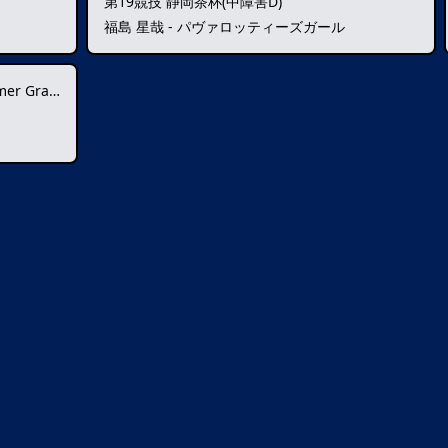
第19競技 静岡茶杯(中障害D)
福島 星哉 - パヴァロッティーズガール
 Prix ★★★