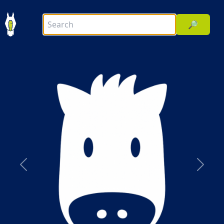
🔎
前へ
次へ