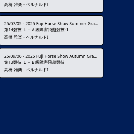
高橋 雅楽 - ベルナルドI
25/07/05
-
2025 Fuji Horse Show Summer Grand Prix ★★★
第14競技 Ｌ－Ａ級障害飛越競技-1
高橋 雅楽 - ベルナルドI
25/09/06
-
2025 Fuji Horse Show Autumn Grand Prix ★★★★
第13競技 Ｌ－Ｂ級障害飛越競技
高橋 雅楽 - ベルナルドI