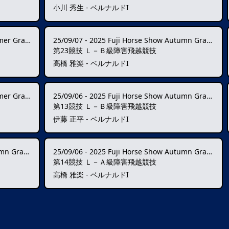
小川 秀生 - ベルナルドI
 Prix ★★★
25/09/07
-
2025 Fuji Horse Show Autumn Grand Prix ★★★★
第23競技 Ｌ－Ｂ級障害飛越競技
高橋 雅楽 - ベルナルドI
 Prix ★★★
25/09/06
-
2025 Fuji Horse Show Autumn Grand Prix ★★★★
第13競技 Ｌ－Ｂ級障害飛越競技
伊藤 正平 - ベルナルドI
Prix ★★★★
25/09/06
-
2025 Fuji Horse Show Autumn Grand Prix ★★★★
第14競技 Ｌ－Ａ級障害飛越競技
高橋 雅楽 - ベルナルドI