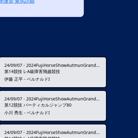
術連盟 乗馬詳細
24/09/07
-
2024FujiHorseShowAutmunGrandPrixCSI1*-W★★★★
第14競技 L-A級障害飛越競技
伊藤 正平 - ベルナルドI
24/09/07
-
2024FujiHorseShowAutmunGrandPrixCSI1*-W★★★★
第12競技 バーティカルジャンプ80
小川 秀生 - ベルナルドI
24/09/07
-
2024FujiHorseShowAutmunGrandPrixCSI1*-W★★★★