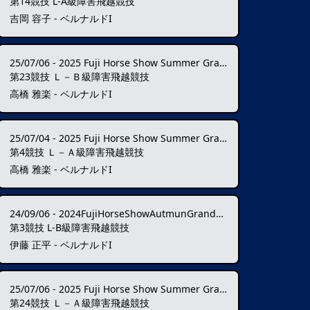
第14競技 L-A級障害飛越競技
吉岡 容子 - ベルナルドI
25/07/06
-
2025 Fuji Horse Show Summer Grand Prix ★★★
第23競技 Ｌ－Ｂ級障害飛越競技
高橋 雅楽 - ベルナルドI
25/07/04
-
2025 Fuji Horse Show Summer Grand Prix ★★★
第4競技 Ｌ－Ａ級障害飛越競技
高橋 雅楽 - ベルナルドI
24/09/06
-
2024FujiHorseShowAutmunGrandPrixCSI1*-W★★★★
第3競技 L-B級障害飛越競技
伊藤 正平 - ベルナルドI
25/07/06
-
2025 Fuji Horse Show Summer Grand Prix ★★★
第24競技 Ｌ－Ａ級障害飛越競技