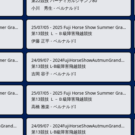
第22競技 バーティカルジャンプ80
小川 秀生 - ベルナルドI
 Prix ★★★
25/07/05
-
2025 Fuji Horse Show Summer Grand Prix ★★★
第13競技 Ｌ－Ｂ級障害飛越競技
伊藤 正平 - ベルナルドI
 Prix ★★★
24/09/07
-
2024FujiHorseShowAutmunGrandPrixCSI1*-W★★★★
第13競技 L-B級障害飛越競技
吉岡 容子 - ベルナルドI
 Prix ★★★
25/07/05
-
2025 Fuji Horse Show Summer Grand Prix ★★★
第13競技 Ｌ－Ｂ級障害飛越競技
高橋 雅楽 - ベルナルドI
I1*-W★★★★
24/09/07
-
2024FujiHorseShowAutmunGrandPrixCSI1*-W★★★★
第13競技 L-B級障害飛越競技