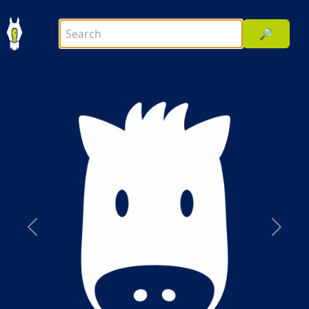
🔎
前へ
次へ