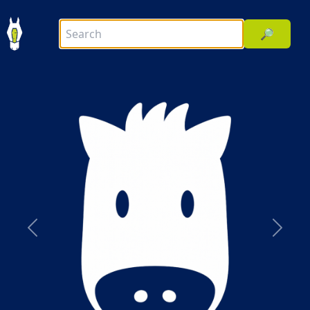
🔎
前へ
次へ