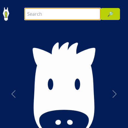
🔎
前へ
次へ