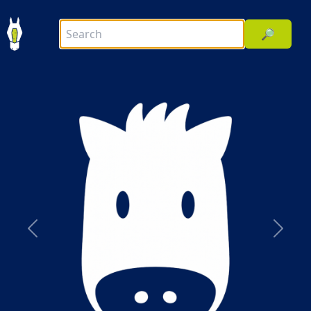
🔎
前へ
次へ