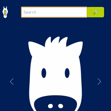
🔎
前へ
次へ