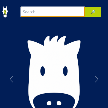
🔎
前へ
次へ