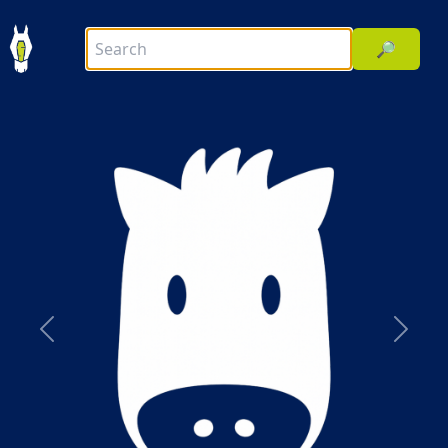
🔎
前へ
次へ