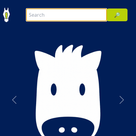
🔎
前へ
次へ