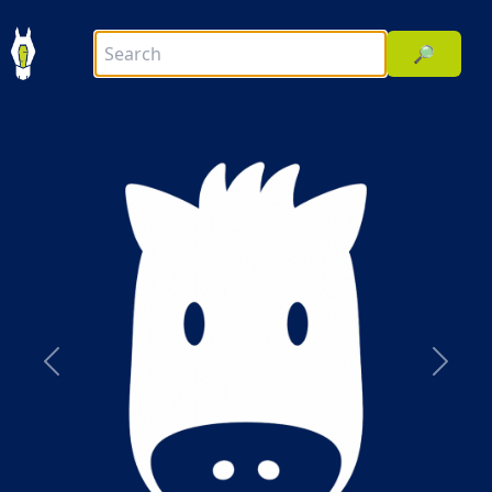
🔎
前へ
次へ