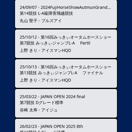
24/09/07
-
2024FujiHorseShowAutmunGrandPrixCSI1*-W★★★★
第14競技 L-A級障害飛越競技
丸山 聖子 - ブルズアイ
25/10/12
-
第16回みっきぃオータムホースショー
第7競技 みっきぃジャンプL-A PartⅡ
上野 きり - アイスマンHQD
25/10/13
-
第16回みっきぃオータムホースショー
第13競技 みっきぃジャンプL-A ファイナル
上野 きり - アイスマンHQD
25/03/22
-
JAPAN OPEN 2024 final
第7競技 Dグレード標準
谷崎 太寿 - アイジュ
26/02/23
-
JAPAN OPEN 2025 8th