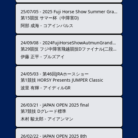
25/07/05
-
2025 Fuji Horse Show Summer Grand Prix ★★★
第15競技 サマー杯（中障害D)
阿部 成海 - コアインパルス
24/09/08
-
2024FujiHorseShowAutmunGrandPrixCSI1*-W★★★★
第29競技 フジ中障害飛越競技Dファイナル(二段階)
伊藤 正平 - ブルズアイ
24/05/03
-
第46回JRAホースショー
第1競技 HORSY Presents JUMPER Classic
波里 有輝 - アイディルGR
26/03/21
-
JAPAN OPEN 2025 final
第7競技 Dグレード標準
木村 駿太郎 - アイアンマン
26/02/22
-
JAPAN OPEN 2025 8th