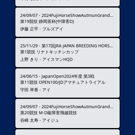
24/09/07
-
2024FujiHorseShowAutmunGrandPrixCSI1*-W★★★★
第19競技 静岡茶杯(中障害D)
伊藤 正平 - ブルズアイ
25/11/29
-
第17回JRA JAPAN BREEDING HORSE SHOW
第1競技 リナトキッチンカップ
上野 きり - アイスマンHQD
24/06/15
-
JapanOpen2024年度 第3戦
第11競技 OPEN100/JDアマチュアトライアル
守田 琴香 - アイ
24/09/07
-
2024FujiHorseShowAutmunGrandPrixCSI1*-W★★★★
第20競技 M-D級障害飛越競技
谷崎 太寿 - アイジュ