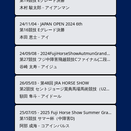
第19競技 Eグレード決勝
木村 駿太郎 - アイアンマン
24/11/04
-
JAPAN OPEN 2024 6th
第16競技 Eグレード決勝
本田 恵士 - アイ
24/09/08
-
2024FujiHorseShowAutmunGrandPrixCSI1*-W★★★★
第27競技 フジ中障害飛越競技Cファイナル(二段階)
谷崎 太寿 - アイジュ
26/05/03
-
第48回 JRA HORSE SHOW
第2競技 セントジョージ賞典馬場馬術競技（U25選手限定）
額田 隼斗 - アイドール
25/07/05
-
2025 Fuji Horse Show Summer Grand Prix ★★★
第15競技 サマー杯（中障害D)
阿部 成海 - コアインパルス