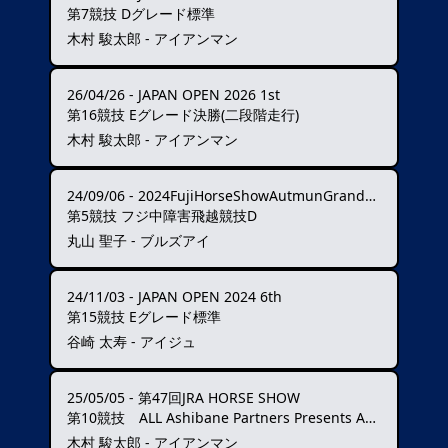
第7競技 Dグレード標準
木村 駿太郎 - アイアンマン
26/04/26
-
JAPAN OPEN 2026 1st
第16競技 Eグレード決勝(二段階走行)
木村 駿太郎 - アイアンマン
24/09/06
-
2024FujiHorseShowAutmunGrandPrixCSI1*-W★★★★
第5競技 フジ中障害飛越競技D
丸山 聖子 - ブルズアイ
24/11/03
-
JAPAN OPEN 2024 6th
第15競技 Eグレード標準
谷崎 太寿 - アイジュ
25/05/05
-
第47回JRA HORSE SHOW
第10競技 ALL Ashibane Partners Presents AL WING CUP
木村 駿太郎 - アイアンマン