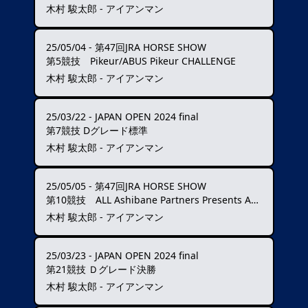
木村 駿太郎 - アイアンマン
25/05/04
-
第47回JRA HORSE SHOW
第5競技 Pikeur/ABUS Pikeur CHALLENGE
木村 駿太郎 - アイアンマン
25/03/22
-
JAPAN OPEN 2024 final
第7競技 Dグレード標準
木村 駿太郎 - アイアンマン
25/05/05
-
第47回JRA HORSE SHOW
第10競技 ALL Ashibane Partners Presents AL WING CUP
木村 駿太郎 - アイアンマン
25/03/23
-
JAPAN OPEN 2024 final
第21競技 Ｄグレード決勝
木村 駿太郎 - アイアンマン