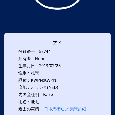
アイ
登録番号：58744
所有者：None
生年月日：2013/02/28
性別：牝馬
品種：KWPN(KWPN)
産地：オランダ(NED)
内国産証明：False
毛色：鹿毛
過去の実績：
日本馬術連盟 乗馬詳細