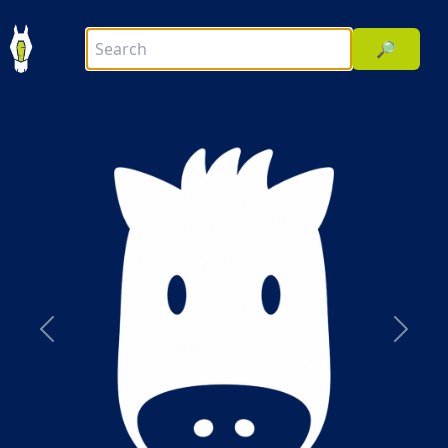
🔎
前へ
次へ