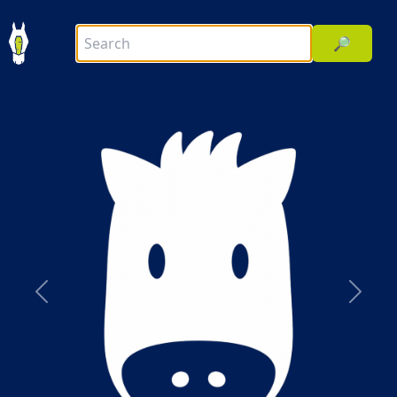
🔎
前へ
次へ