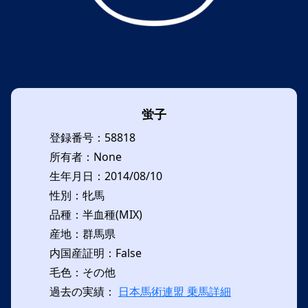
蛍子
登録番号：58818
所有者：None
生年月日：2014/08/10
性別：牝馬
品種：半血種(MIX)
産地：群馬県
内国産証明：False
毛色：その他
過去の実績：
日本馬術連盟 乗馬詳細