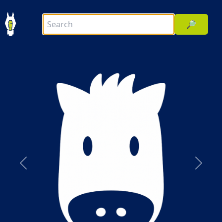
🔎
前へ
次へ