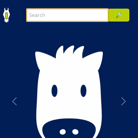
🔎
前へ
次へ