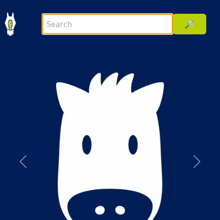
🔎
前へ
次へ