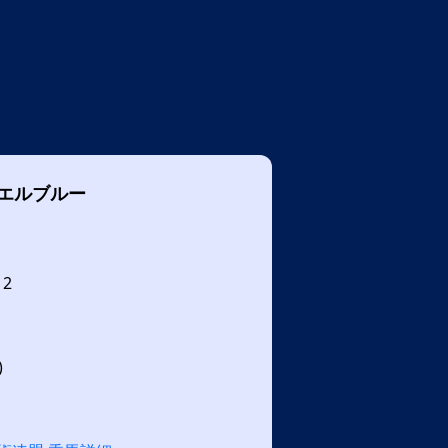
エルブルー
12
)