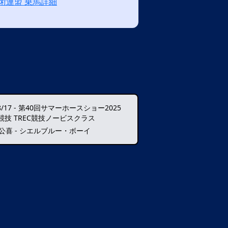
術連盟 乗馬詳細
8/17
-
第40回サマーホースショー2025
競技 TREC競技ノービスクラス
 公喜 - シエルブルー・ボーイ