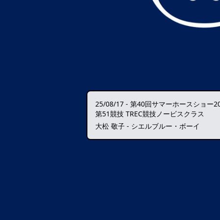
25/08/17
-
第40回サマーホースショー20
第51競技 TREC競技ノービスクラス
大松 敬子 - シエルブルー・ボーイ
データ読込中・・・️