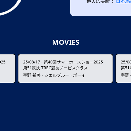
過去の実績：
日本馬
MOVIES
25
25/08/17
-
第40回サマーホースショー2025
25/0
第51競技 TREC競技ノービスクラス
第51
宇野 裕美 - シエルブルー・ボーイ
宇野