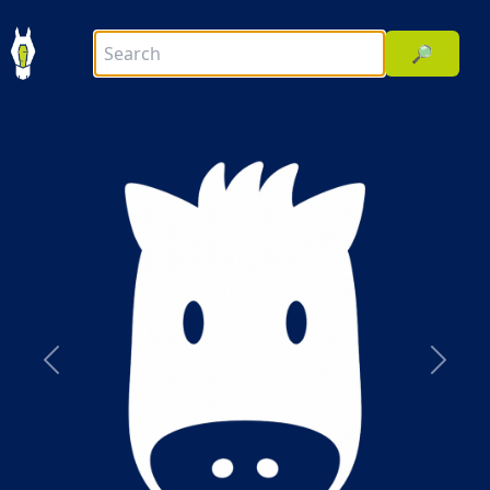
🔎
前へ
次へ