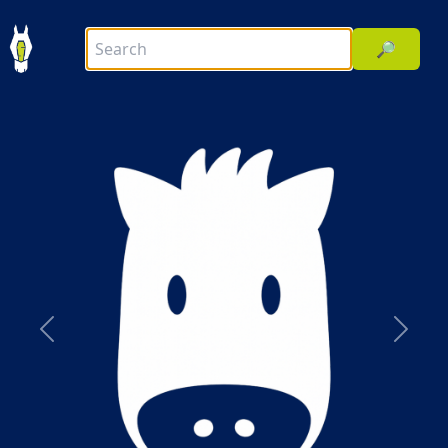
🔎
前へ
次へ