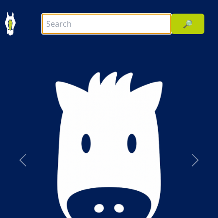
🔎
前へ
次へ