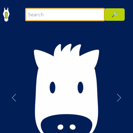
🔎
前へ
次へ