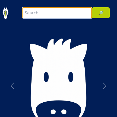
🔎
前へ
次へ