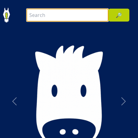
🔎
前へ
次へ