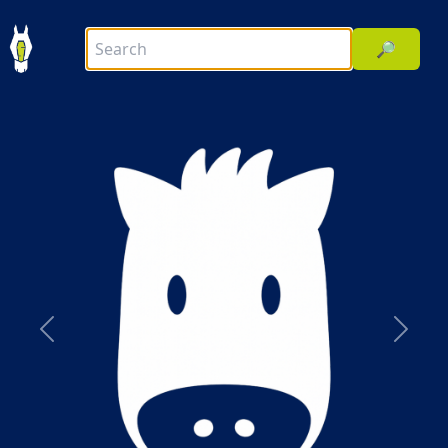
🔎
前へ
次へ