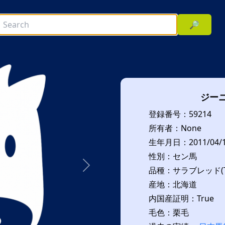
🔎
ジー
登録番号：59214
所有者：None
生年月日：2011/04/
性別：セン馬
品種：サラブレッド(T
次へ
産地：北海道
内国産証明：True
毛色：栗毛