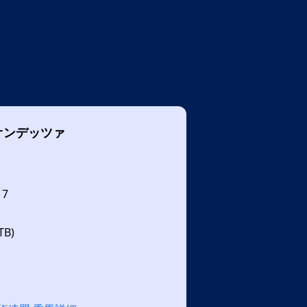
オンデッツァ
17
B)