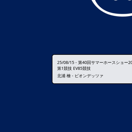
25/08/15
-
第40回サマーホースショー20
第1競技 EV85競技
北浦 檜 - ビオンデッツァ
データ読込中・・・️