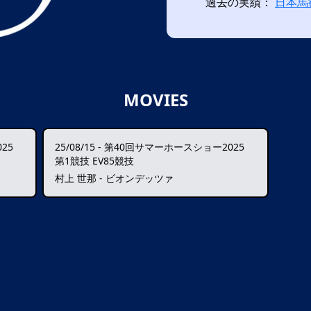
過去の実績：
日本馬
MOVIES
25
25/08/15
-
第40回サマーホースショー2025
第1競技 EV85競技
村上 世那 - ビオンデッツァ