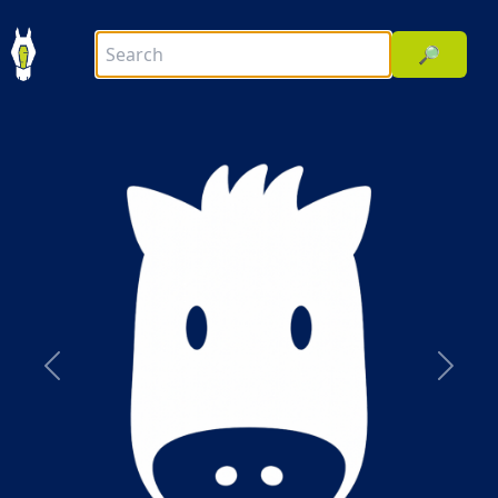
🔎
前へ
次へ