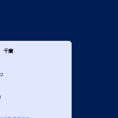
千蘭
22
)