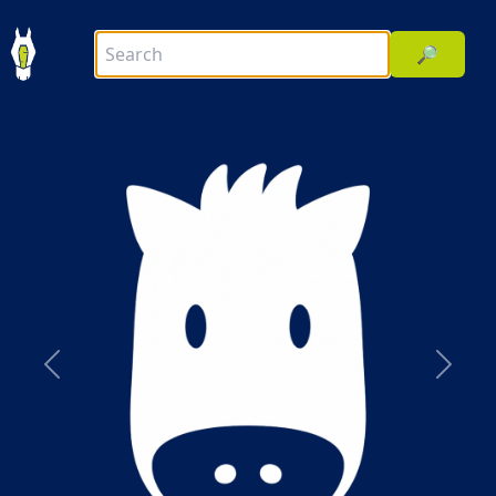
🔎
前へ
次へ