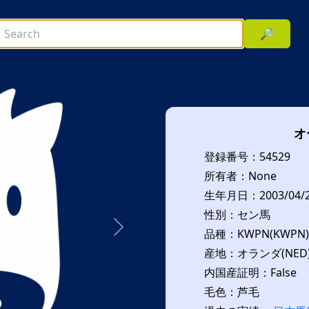
🔎
オ
登録番号：54529
所有者：None
生年月日：2003/04/
性別：セン馬
品種：KWPN(KWPN)
次へ
産地：オランダ(NED
内国産証明：False
毛色：芦毛