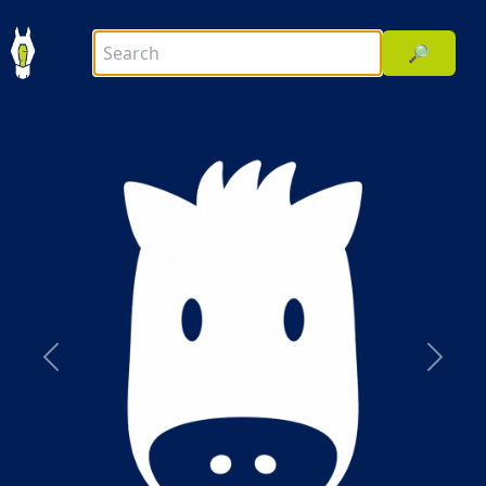
🔎
前へ
次へ