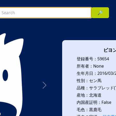
🔎
ビヨ
登録番号：59654
所有者：None
生年月日：2016/03/
性別：セン馬
品種：サラブレッド(T
次へ
産地：北海道
内国産証明：False
毛色：黒鹿毛