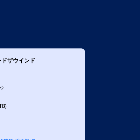
ンドザウインド
22
B)